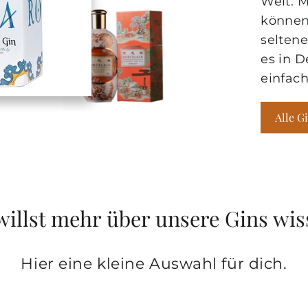
Welt. 
können
seltene
es in D
einfac
Alle G
willst mehr über unsere Gins wis
Hier eine kleine Auswahl für dich.