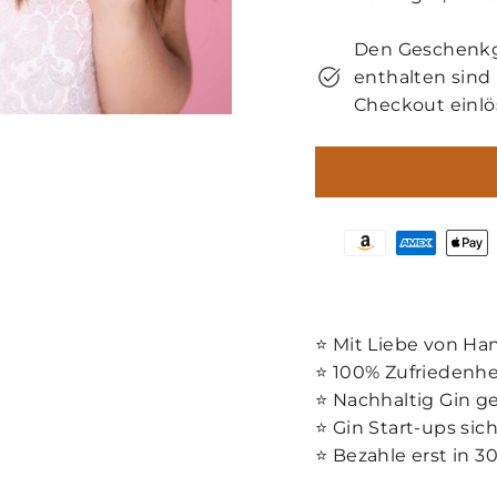
Den Geschenkgu
enthalten sind
Checkout einlö
⭐️ Mit Liebe von Ha
⭐️ 100% Zufriedenhe
⭐️ Nachhaltig Gin 
⭐️ Gin Start-ups sic
⭐️ Bezahle erst in 