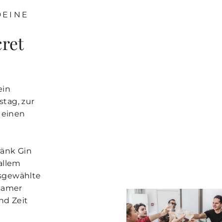
E
DEINE
ret
ein
tag, zur
 einen
ränk Gin
 allem
usgewählte
samer
nd Zeit