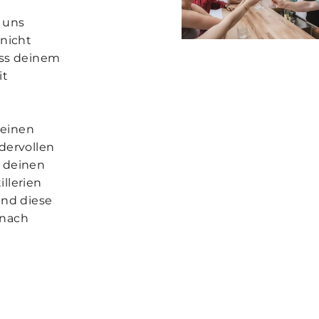
 uns
nicht
ass deinem
it
leinen
dervollen
t deinen
illerien
und diese
 nach