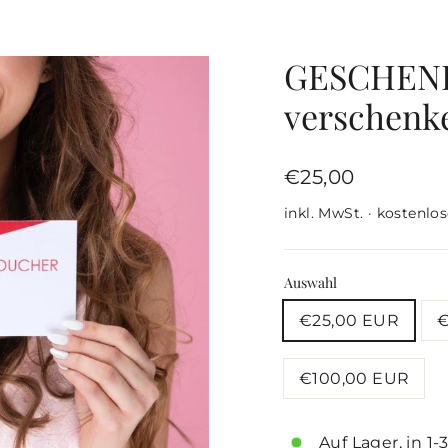
GESCHEN
verschenk
Normaler
€25,00
Preis
inkl. MwSt. · kostenlo
Auswahl
€25,00 EUR
€
€100,00 EUR
Auf Lager, in 1-